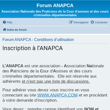
Forum ANAPCA
Association Nationale des Praticiens de la Cour d'assises et des cours
criminelles départementales
FAQ
S’enregistrer
Connexion
Index du forum
Forum ANAPCA - Conditions d’utilisation
Inscription à l'ANAPCA
L’ANAPCA
est une association
- A
ssociation
Na
tionale
des
P
atriciens de la
C
our d'
A
ssises et des cours
criminelles départementales. Elle est réservée aux
adhérents
et n’est pas une liste de discussions.
Pour adhérer vous devez vous inscrire en vous
connectant au site
WWW.ANAPCA.COM
et en procédant
à votre demande d’inscription.
Vous devez : prendre comme identifiant vos
NOM et