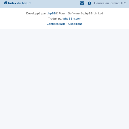
Index du forum
Heures au format
UTC
Développé par
phpBB
® Forum Software © phpBB Limited
Traduit par
phpBB-fr.com
Confidentialité
|
Conditions