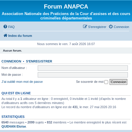
Forum ANAPCA
Association Nationale des Praticiens de la Cour d'assises et des cours
criminelles départementales
FAQ
S’enregistrer
Connexion
Index du forum
Nous sommes le ven. 7 août 2026 16:07
Aucun forum.
CONNEXION
•
S’ENREGISTRER
Nom d’utilisateur :
Mot de passe :
J’ai oublié mon mot de passe
Se souvenir de moi
QUI EST EN LIGNE
Au total il y a
1
utilisateur en ligne : 0 enregistré, 0 invisible et 1 invité (d’après le nombre
d’utilisateurs actifs ces 5 dernières minutes)
Le record du nombre d’utilisateurs en ligne est de
431
, le mer. 27 mai 2026 20:16
STATISTIQUES
6540
messages •
2099
sujets •
832
membres • Le membre enregistré le plus récent est
QUEHAN Eloïse
.